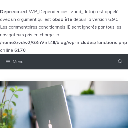
Deprecated
: WP_Dependencies->add_data() est appelé
avec un argument qui est
obsolète
depuis la version 6.9.0 !
Les commentaires conditionnels IE sont ignorés par tous les
navigateurs pris en charge. in
/home2/vdw2/G3nVirt4ll/blog/wp-includes/functions.php
on line
6170
Aller
Menu
au
contenu