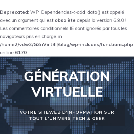
Deprecated
: WP_Dependencies->add_data() est appelé
avec un argument qui est
obsolète
depuis la version 6.9.0 !
Les commentaires conditionnels IE sont ignorés par tous les
navigateurs pris en charge. in
/home2/vdw2/G3nVirt4ll/blog/wp-includes/functions.php
on line
6170
Aller
au
GÉNÉRATION
contenu
VIRTUELLE
VOTRE SITEWEB D'INFORMATION SUR
TOUT L'UNIVERS TECH & GEEK